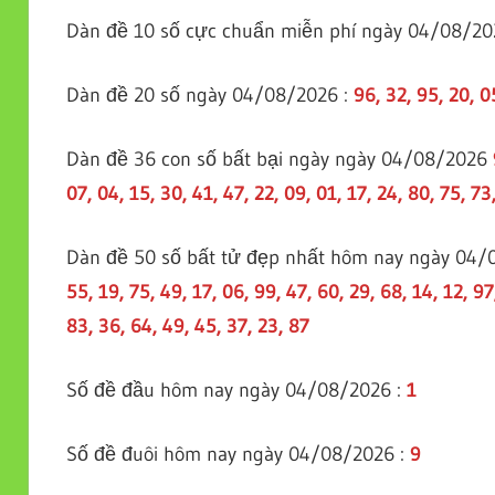
Dàn đề 10 số cực chuẩn miễn phí ngày 04/08/20
Dàn đề 20 số ngày 04/08/2026 :
96, 32, 95, 20, 0
Dàn đề 36 con số bất bại ngày ngày 04/08/2026
07, 04, 15, 30, 41, 47, 22, 09, 01, 17, 24, 80, 75, 73
Dàn đề 50 số bất tử đẹp nhất hôm nay ngày 04/
55, 19, 75, 49, 17, 06, 99, 47, 60, 29, 68, 14, 12, 97
83, 36, 64, 49, 45, 37, 23, 87
Số đề đầu hôm nay ngày 04/08/2026 :
1
Số đề đuôi hôm nay ngày 04/08/2026 :
9