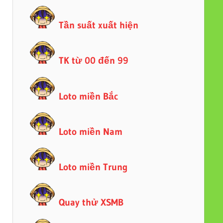
Tần suất xuất hiện
TK từ 00 đến 99
Loto miền Bắc
Loto miền Nam
Loto miền Trung
Quay thử XSMB