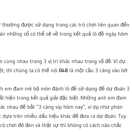
ữ thường được sử dụng trong các trò chơi liên quan đến
án những số có thể sẽ về trong kết quả lô đề ngày hôm
n cùng nhau trong 3 vị trí khác nhau trong số đề. Ví dụ:
ệt, thì chúng ta có thể nói
048
là một cầu 3 càng vào bờ.
nh em đam mê bộ môn đánh lô đề sử dụng để dự đoán 3
ất hiện trong kết quả giải đặc biệt. Những anh em đam
c nhau để bắt “3 càng vip hôm nay”, ví dụ như phân
c dựa trên nhiều dấu hiệu khác để đưa ra dự đoán. Tuy
trò chơi đỏ đen và thật sự thì không có cách nào chắc