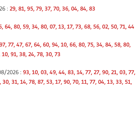
26 :
29, 81, 95, 79, 37, 70, 36, 04, 84, 83
5, 64, 80, 59, 34, 80, 07, 13, 17, 73, 68, 56, 02, 50, 71, 44
97, 77, 47, 67, 64, 60, 94, 10, 66, 80, 75, 34, 84, 58, 80,
, 10, 91, 38, 24, 78, 30, 73
08/2026 :
93, 10, 03, 49, 44, 83, 14, 77, 27, 90, 21, 03, 77,
, 30, 31, 14, 78, 87, 53, 17, 90, 70, 11, 77, 04, 13, 33, 51,