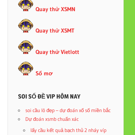
Quay thử XSMN
Quay thử XSMT
Quay thử Vietlott
Sổ mơ
SOI SỐ ĐỀ VIP HÔM NAY
soi cầu lô đẹp – dự đoán xổ số miền bắc
Dự đoán xsmb chuẩn xác
lấy cầu kết quả bạch thủ 2 nháy víp