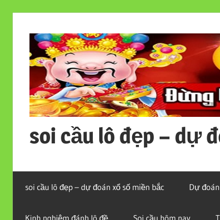
Skip
to
content
soi cầu lô đẹp – dự 
soi
cầu
soi cầu lô đẹp – dự đoán xổ số miền bắc
Dự đoán
lô
đẹp
–
Kinh nghiệm đánh lô đề
Soi cầu hôm nay
T