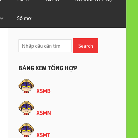
Sổ mơ
Search
BẢNG XEM TỔNG HỢP
XSMB
XSMN
XSMT