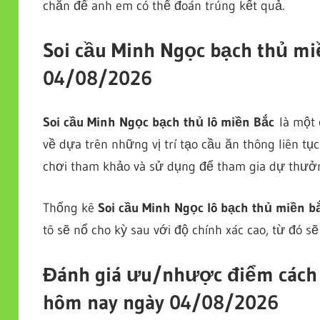
chắn để anh em có thể đoán trúng kết quả.
Soi cầu Minh Ngọc bạch thủ mi
04/08/2026
Soi cầu Minh Ngọc bạch thủ lô miền Bắc
là một c
về dựa trên những vị trí tạo cầu ăn thông liên t
chơi tham khảo và sử dụng để tham gia dự thưở
Thống kê
Soi cầu Minh Ngọc lô bạch thủ miền b
tô sẽ nổ cho kỳ sau với độ chính xác cao, từ đó sẽ 
Đánh giá ưu/nhược điểm cách 
hôm nay ngày 04/08/2026