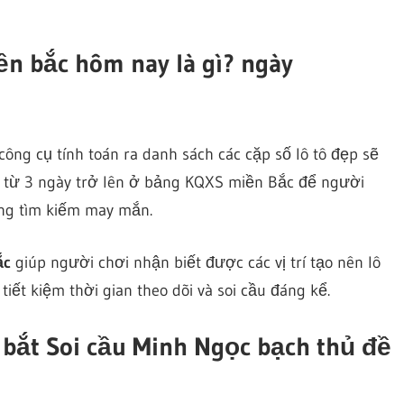
ền bắc hôm nay là gì? ngày
ông cụ tính toán ra danh sách các cặp số lô tô đẹp sẽ
ục từ 3 ngày trở lên ở bảng KQXS miền Bắc để người
ng tìm kiếm may mắn.
ắc
giúp người chơi nhận biết được các vị trí tạo nên lô
tiết kiệm thời gian theo dõi và soi cầu đáng kể.
bắt Soi cầu Minh Ngọc bạch thủ đề