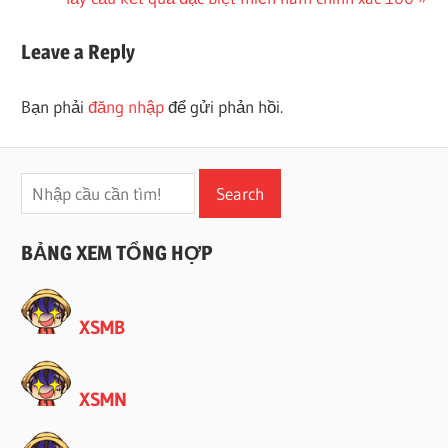
hướng
Post:
bài
Leave a Reply
viết
Bạn phải
đăng nhập
để gửi phản hồi.
Search
BẢNG XEM TỔNG HỢP
XSMB
XSMN