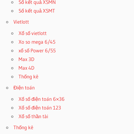
Sổ kết quả XSMN
Sổ kết quả XSMT
Vietlott
Xổ số vietlott
Xo so mega 6/45
xổ số Power 6/55
Max 3D
Max 4D
Thống kê
Điện toán
Xổ số điện toán 6×36
Xổ số điện toán 123
Xổ số thần tài
Thống kê