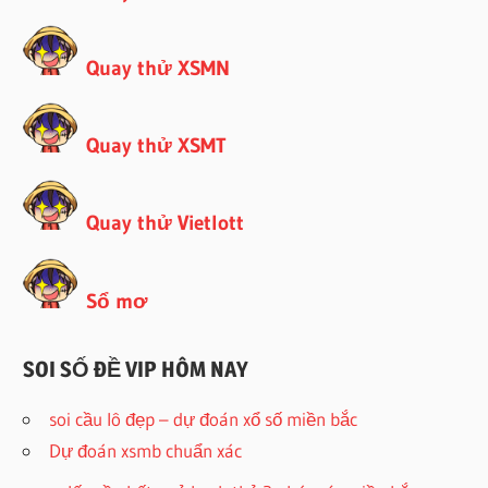
Quay thử XSMN
Quay thử XSMT
Quay thử Vietlott
Sổ mơ
SOI SỐ ĐỀ VIP HÔM NAY
soi cầu lô đẹp – dự đoán xổ số miền bắc
Dự đoán xsmb chuẩn xác