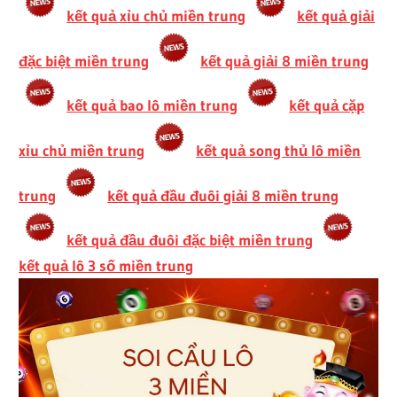
kết quả xỉu chủ miền trung
kết quả giải
đặc biệt miền trung
kết quả giải 8 miền trung
kết quả bao lô miền trung
kết quả cặp
xỉu chủ miền trung
kết quả song thủ lô miền
trung
kết quả đầu đuôi giải 8 miền trung
kết quả đầu đuôi đặc biệt miền trung
kết quả lô 3 số miền trung