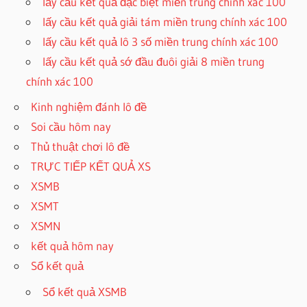
lấy cầu kết quả đặc biệt miền trung chính xác 100
lấy cầu kết quả giải tám miền trung chính xác 100
lấy cầu kết quả lô 3 số miền trung chính xác 100
lấy cầu kết quả sớ đầu đuôi giải 8 miền trung
chính xác 100
Kinh nghiệm đánh lô đề
Soi cầu hôm nay
Thủ thuật chơi lô đề
TRỰC TIẾP KẾT QUẢ XS
XSMB
XSMT
XSMN
kết quả hôm nay
Sổ kết quả
Sổ kết quả XSMB