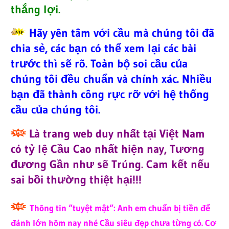
thắng lợi.
Hãy yên tâm với cầu mà chúng tôi đã
chia sẻ, các bạn có thể xem lại các bài
trước thì sẽ rõ. Toàn bộ soi cầu của
chúng tôi đều chuẩn và chính xác. Nhiều
bạn đã thành công rực rỡ với hệ thống
cầu của chúng tôi.
Là trang web duy nhất tại Việt Nam
có tỷ lệ Cầu Cao nhất hiện nay, Tương
đương Gần như sẽ Trúng. Cam kết nếu
sai bồi thường thiệt hại!!!
Thông tin “tuyệt mật“: Anh em chuẩn bị tiền để
đánh lớn hôm nay nhé Cầu siêu đẹp chưa từng có. Cơ