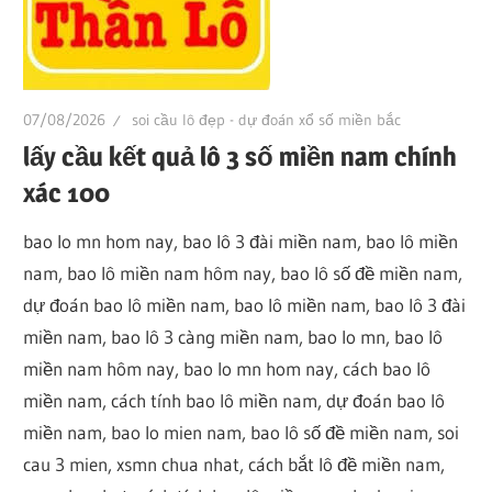
miền
bắc
07/08/2026
soi cầu lô đẹp - dự đoán xổ số miền bắc
lấy cầu kết quả lô 3 số miền nam chính
xác 100
bao lo mn hom nay, bao lô 3 đài miền nam, bao lô miền
nam, bao lô miền nam hôm nay, bao lô số đề miền nam,
dự đoán bao lô miền nam, bao lô miền nam, bao lô 3 đài
miền nam, bao lô 3 càng miền nam, bao lo mn, bao lô
miền nam hôm nay, bao lo mn hom nay, cách bao lô
miền nam, cách tính bao lô miền nam, dự đoán bao lô
miền nam, bao lo mien nam, bao lô số đề miền nam, soi
cau 3 mien, xsmn chua nhat, cách bắt lô đề miền nam,