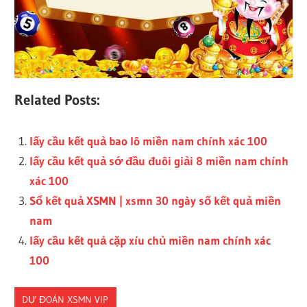
Related Posts:
lấy cầu kết quả bao lô miền nam chính xác 100
lấy cầu kết quả sớ đầu đuôi giải 8 miền nam chính
xác 100
Sổ kết quả XSMN | xsmn 30 ngày số kết quả miền
nam
lấy cầu kết quả cặp xíu chủ miền nam chính xác
100
DỰ ĐOÁN XSMN VIP