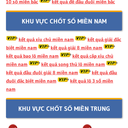
10 số miền bắc
kết quả đề đầu đuôi miền bắc
KHU VỰC CHỐT SỐ MIỀN NAM
kết quả xỉu chủ miền nam
kết quả giải đặc
biệt miền nam
kết quả giải 8 miền nam
kết quả bao lô miền nam
kết quả cặp xỉu chủ
miền nam
kết quả song thủ lô miền nam
kết quả đầu đuôi giải 8 miền nam
kết quả đầu
đuôi đặc biệt miền nam
kết quả lô 3 số miền
nam
KHU VỰC CHỐT SỐ MIỀN TRUNG