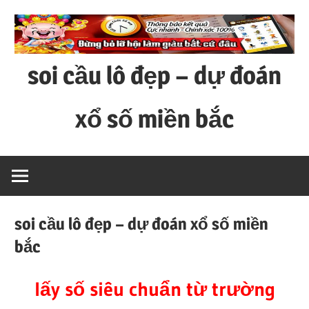
Skip
to
content
soi cầu lô đẹp – dự đoán
xổ số miền bắc
soi
cầu
lô
đẹp
soi cầu lô đẹp – dự đoán xổ số miền
–
bắc
dự
đoán
lấy số siêu chuẩn từ trường
xổ
số