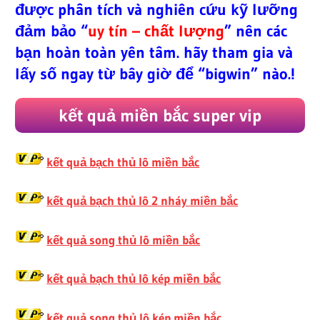
được phân tích và nghiên cứu kỹ lưỡng
đảm bảo “
uy tín – chất lượng
” nên các
bạn hoàn toàn yên tâm. hãy tham gia và
lấy số ngay từ bây giờ để “bigwin” nào.!
kết quả miền bắc super vip
kết quả bạch thủ lô miền bắc
kết quả bạch thủ lô 2 nháy miền bắc
kết quả song thủ lô miền bắc
kết quả bạch thủ lô kép miền bắc
kết quả song thủ lô kép miền bắc