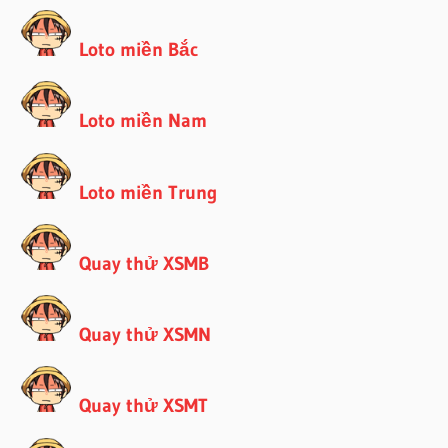
Loto miền Bắc
Loto miền Nam
Loto miền Trung
Quay thử XSMB
Quay thử XSMN
Quay thử XSMT