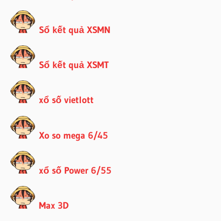
Sổ kết quả XSMN
Sổ kết quả XSMT
xổ số vietlott
Xo so mega 6/45
xổ số Power 6/55
Max 3D