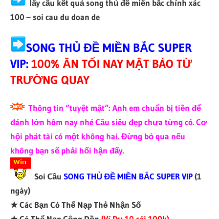
lấy cầu kết quả song thủ đề miền bắc chính xác
100 – soi cau du doan de
SONG THỦ ĐỀ MIỀN BẮC SUPER
VIP:
100% ĂN TỐI NAY MẬT BÁO TỪ
TRƯỜNG QUAY
Thông tin “tuyệt mật“: Anh em chuẩn bị tiền để
đánh lớn hôm nay nhé Cầu siêu đẹp chưa từng có. Cơ
hội phát tài có một không hai. Đừng bỏ qua nếu
không bạn sẽ phải hối hận đấy.
Soi Cầu
SONG THỦ ĐỀ MIỀN BẮC SUPER VIP
(1
ngày)
★
Các Bạn Có Thể Nạp Thẻ Nhận Số
★
Có Thể Nạp Cộng Dồn
(Ví Dụ 10 cái 100k)