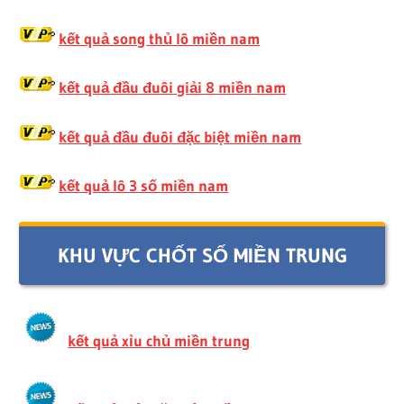
kết quả song thủ lô miền nam
kết quả đầu đuôi giải 8 miền nam
kết quả đầu đuôi đặc biệt miền nam
kết quả lô 3 số miền nam
KHU VỰC CHỐT SỐ MIỀN TRUNG
kết quả xỉu chủ miền trung