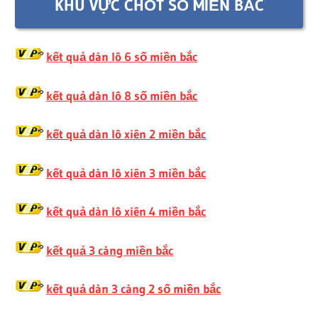
KHU VỰC CHỐT SỐ MIỀN BẮC
kết quả dàn lô 6 số miền bắc
kết quả dàn lô 8 số miền bắc
kết quả dàn lô xiên 2 miền bắc
kết quả dàn lô xiên 3 miền bắc
kết quả dàn lô xiên 4 miền bắc
kết quả 3 càng miền bắc
kết quả dàn 3 càng 2 số miền bắc