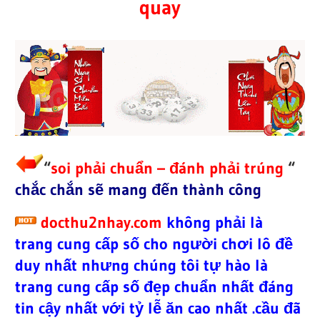
quay
miền
bắc
“
soi phải chuẩn – đánh phải trúng
“
chắc chắn sẽ mang đến thành công
docthu2nhay.com
không phải là
trang cung cấp số cho người chơi lô đề
duy nhất nhưng chúng tôi tự hào là
trang cung cấp số đẹp chuẩn nhất đáng
tin cậy nhất với tỷ lễ ăn cao nhất .cầu đã