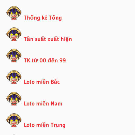
Thống kê Tổng
Tần suất xuất hiện
TK từ 00 đến 99
Loto miền Bắc
Loto miền Nam
Loto miền Trung