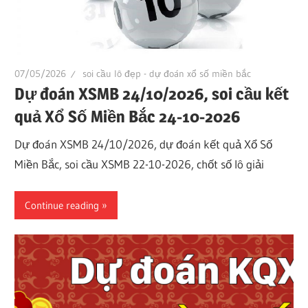
07/05/2026
soi cầu lô đẹp - dự đoán xổ số miền bắc
Dự đoán XSMB 24/10/2026, soi cầu kết
quả Xổ Số Miền Bắc 24-10-2026
Dự đoán XSMB 24/10/2026, dự đoán kết quả Xổ Số
Miền Bắc, soi cầu XSMB 22-10-2026, chốt số lô giải
Continue reading