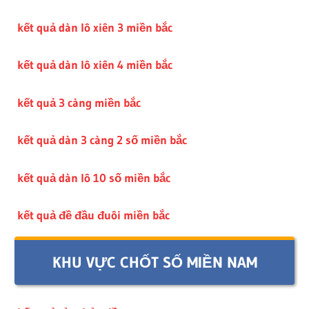
kết quả dàn lô xiên 3 miền bắc
kết quả dàn lô xiên 4 miền bắc
kết quả 3 càng miền bắc
kết quả dàn 3 càng 2 số miền bắc
kết quả dàn lô 10 số miền bắc
kết quả đề đầu đuôi miền bắc
KHU VỰC CHỐT SỐ MIỀN NAM