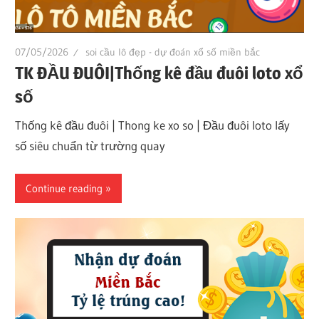
07/05/2026
soi cầu lô đẹp - dự đoán xổ số miền bắc
TK ĐẦU ĐUÔI|Thống kê đầu đuôi loto xổ
số
Thống kê đầu đuôi | Thong ke xo so | Đầu đuôi loto lấy
số siêu chuẩn từ trường quay
Continue reading