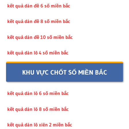
kết quả dàn đề 6 số miền bắc
kết quả dàn đề 8 số miền bắc
kết quả dàn đề 10 số miền bắc
kết quả dàn lô 4 số miền bắc
KHU VỰC CHỐT SỐ MIỀN BẮC
kết quả dàn lô 6 số miền bắc
kết quả dàn lô 8 số miền bắc
kết quả dàn lô xiên 2 miền bắc