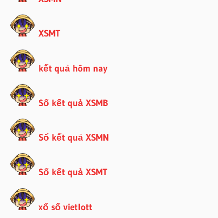
XSMT
kết quả hôm nay
Sổ kết quả XSMB
Sổ kết quả XSMN
Sổ kết quả XSMT
xổ số vietlott