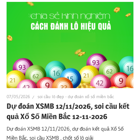
07/05/2026
soi cầu lô đẹp - dự đoán xổ số miền bắc
Dự đoán XSMB 12/11/2026, soi cầu kết
quả Xổ Số Miền Bắc 12-11-2026
Dự đoán XSMB 12/11/2026, dự đoán kết quả Xổ Số
Miền Bắc, soi cầu XSMB , chốt số lô giải