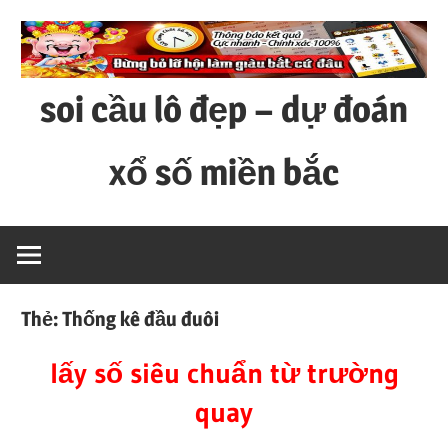
Skip
to
content
soi cầu lô đẹp – dự đoán
xổ số miền bắc
soi
cầu
lô
đẹp
Thẻ:
Thống kê đầu đuôi
–
dự
lấy số siêu chuẩn từ trường
đoán
quay
xổ
số