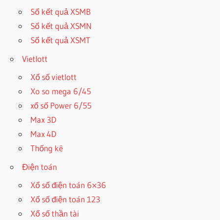
Sổ kết quả XSMB
Sổ kết quả XSMN
Sổ kết quả XSMT
Vietlott
Xổ số vietlott
Xo so mega 6/45
xổ số Power 6/55
Max 3D
Max 4D
Thống kê
Điện toán
Xổ số điện toán 6×36
Xổ số điện toán 123
Xổ số thần tài