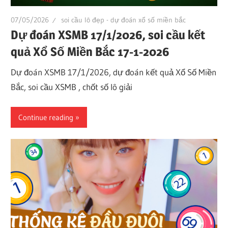
07/05/2026
soi cầu lô đẹp - dự đoán xổ số miền bắc
Dự đoán XSMB 17/1/2026, soi cầu kết
quả Xổ Số Miền Bắc 17-1-2026
Dự đoán XSMB 17/1/2026, dự đoán kết quả Xổ Số Miền
Bắc, soi cầu XSMB , chốt số lô giải
Continue reading