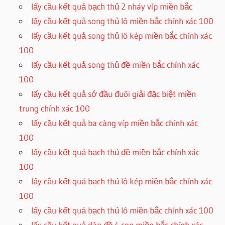
lấy cầu kết quả bạch thủ 2 nháy víp miền bắc
lấy cầu kết quả song thủ lô miền bắc chính xác 100
lấy cầu kết quả song thủ lô kép miền bắc chính xác
100
lấy cầu kết quả song thủ đề miền bắc chính xác
100
lấy cầu kết quả sớ đầu đuôi giải đặc biệt miền
trung chính xác 100
lấy cầu kết quả ba càng víp miền bắc chính xác
100
lấy cầu kết quả bạch thủ đề miền bắc chính xác
100
lấy cầu kết quả bạch thủ lô kép miền bắc chính xác
100
lấy cầu kết quả bạch thủ lô miền bắc chính xác 100
lấy cầu kết quả dàn đề 4 con miền bắc chính xác