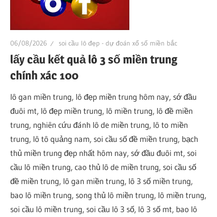
miền
bắc
06/08/2026
soi cầu lô đẹp - dự đoán xổ số miền bắc
lấy cầu kết quả lô 3 số miền trung
chính xác 100
lô gan miền trung, lô đẹp miền trung hôm nay, sớ đầu
đuôi mt, lô đẹp miền trung, lô miền trung, lô đề miền
trung, nghiên cứu đánh lô de miền trung, lô to miền
trung, lô tô quảng nam, soi cầu số đề miền trung, bạch
thủ miền trung đẹp nhất hôm nay, sớ đầu đuôi mt, soi
cầu lô miền trung, cao thủ lô de miền trung, soi cầu số
đề miền trung, lô gan miền trung, lô 3 số miền trung,
bao lô miền trung, song thủ lô miền trung, lô miền trung,
soi cầu lô miền trung, soi cầu lô 3 số, lô 3 số mt, bao lô