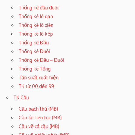
Thống kê đầu đuôi
Thống kê lô gan
Thống kê lô xiên
Thống kê lô kép
Thống kê Đầu
Thống kê Đuôi
Thống kê Đầu – Đuôi
Thống kê Tổng
Tần suất xuất hiện
TK từ 00 đến 99
TK Cầu
Cầu bạch thủ (MB)
Cầu lật liên tục (MB)
Cầu về cả cặp (MB)
Cầu về nhiều nháy (MB)