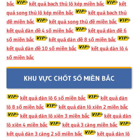
bắc
kết quả bạch thủ lô kép miền bắc
kết
quả song thủ lô kép miền bắc
kết quả bạch thủ
đề miền bắc
kết quả song thủ đề miền bắc
kết quả dàn đề 4 số miền bắc
kết quả dàn đề 6
số miền bắc
kết quả dàn đề 8 số miền bắc
kết quả dàn đề 10 số miền bắc
kết quả dàn lô 4
số miền bắc
KHU VỰC CHỐT SỐ MIỀN BẮC
kết quả dàn lô 6 số miền bắc
kết quả dàn
lô 8 số miền bắc
kết quả dàn lô xiên 2 miền bắc
kết quả dàn lô xiên 3 miền bắc
kết quả dàn
lô xiên 4 miền bắc
kết quả 3 càng miền bắc
kết quả dàn 3 càng 2 số miền bắc
kết quả dàn lô