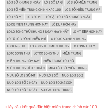
LÔ 3 SỐ KHUNG 3 NGÀY
LÔ 3 SỐ LÀ GÌ
LÔ 3 SỐ MIỀN TRUNG
LÔ 3 SỐ MIỀN TRUNG CHÍNH XÁC 100
LÔ 3 SỐ MIỀN TRUNG VIP
LÔ 3 SỐ MT
LO 3 SO VIP
LÔ CẶP LÔ 3 SỐ KHUNG 3 NGÀY
LO DE MIEN TRUNG HOM NAY
LÔ ĐẸP HÔM NAY
LÔ LÔ SÔNG THỦ KHUNG 3 NGÀY HAY NHẤT
LÔ MT ĐẸP HÔM NAY
LÔ TÔ LÔ 3 SỐ MT MIỄN PHÍ
LO TO XO SO MIEN TRUNG
LO XONG THU
LO XONG THU MIEN TRUNG
LO XONG THU MT
LOTO SONG THU
LOTOO SONG THU
MIỀN TRUNG
MIỀN TRUNG HÔM NAY
MIỀN TRUNG LÔ 3 SỐ
MIỀN TRUNG SIÊU CHUẨN
MUA LÔ 3 SỐ MIỀN TRUNG
MUA SỐ LÔ 3 SỐ MT
NUÔI LÔ 3 SỐ
NUOI LO 3 SO 2
NUÔI LÔ 3 SỐ 2 NGÀY
NUOI LO 3 SO 247.COM
NUÔI LÔ 3 SỐ 3 NGÀY
SOI CAU MIEN TRUNG
Điều
Previous
lấy cầu kết quả đặc biệt miền trung chính xác 100