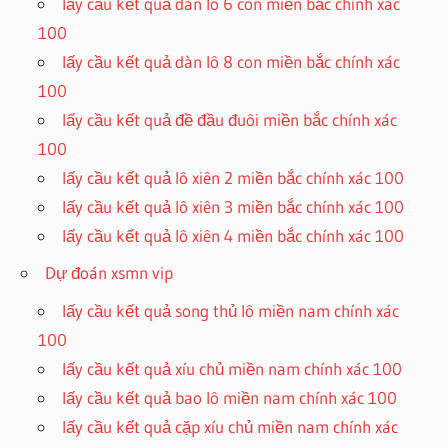
lấy cầu kết quả dàn lô 6 con miền bắc chính xác
100
lấy cầu kết quả dàn lô 8 con miền bắc chính xác
100
lấy cầu kết quả đề đầu đuôi miền bắc chính xác
100
lấy cầu kết quả lô xiên 2 miền bắc chính xác 100
lấy cầu kết quả lô xiên 3 miền bắc chính xác 100
lấy cầu kết quả lô xiên 4 miền bắc chính xác 100
Dự đoán xsmn vip
lấy cầu kết quả song thủ lô miền nam chính xác
100
lấy cầu kết quả xíu chủ miền nam chính xác 100
lấy cầu kết quả bao lô miền nam chính xác 100
lấy cầu kết quả cặp xíu chủ miền nam chính xác