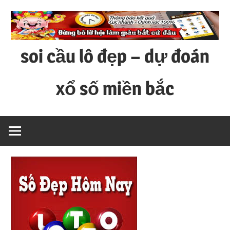
Skip
to
content
soi cầu lô đẹp – dự đoán
xổ số miền bắc
soi
cầu
lô
đẹp
–
dự
đoán
xổ
số