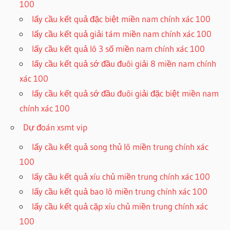
100
lấy cầu kết quả đặc biệt miền nam chính xác 100
lấy cầu kết quả giải tám miền nam chính xác 100
lấy cầu kết quả lô 3 số miền nam chính xác 100
lấy cầu kết quả sớ đầu đuôi giải 8 miền nam chính
xác 100
lấy cầu kết quả sớ đầu đuôi giải đặc biệt miền nam
chính xác 100
Dự đoán xsmt vip
lấy cầu kết quả song thủ lô miền trung chính xác
100
lấy cầu kết quả xíu chủ miền trung chính xác 100
lấy cầu kết quả bao lô miền trung chính xác 100
lấy cầu kết quả cặp xíu chủ miền trung chính xác
100