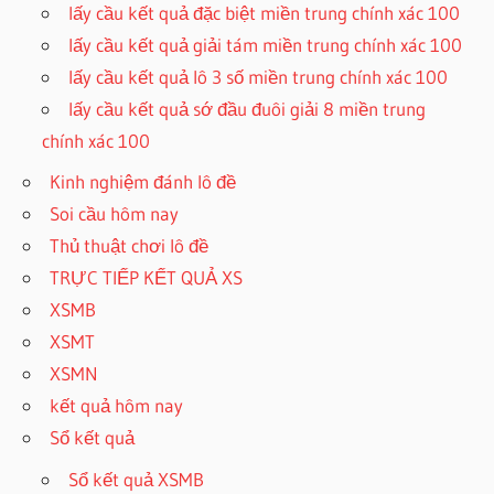
lấy cầu kết quả đặc biệt miền trung chính xác 100
lấy cầu kết quả giải tám miền trung chính xác 100
lấy cầu kết quả lô 3 số miền trung chính xác 100
lấy cầu kết quả sớ đầu đuôi giải 8 miền trung
chính xác 100
Kinh nghiệm đánh lô đề
Soi cầu hôm nay
Thủ thuật chơi lô đề
TRỰC TIẾP KẾT QUẢ XS
XSMB
XSMT
XSMN
kết quả hôm nay
Sổ kết quả
Sổ kết quả XSMB