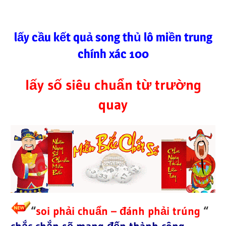
lấy cầu kết quả song thủ lô miền trung
chính xác 100
lấy số siêu chuẩn từ trường
quay
“
soi phải chuẩn – đánh phải trúng
“