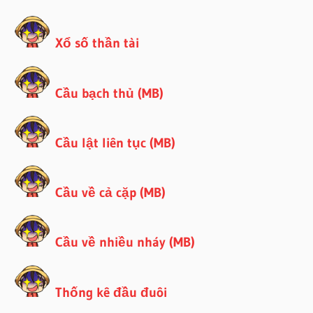
Xổ số thần tài
Cầu bạch thủ (MB)
Cầu lật liên tục (MB)
Cầu về cả cặp (MB)
Cầu về nhiều nháy (MB)
Thống kê đầu đuôi