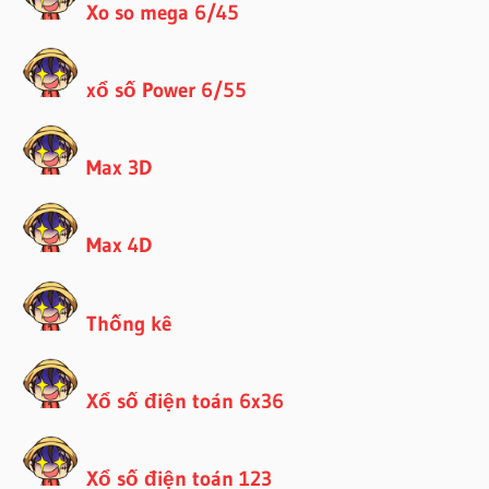
Xo so mega 6/45
xổ số Power 6/55
Max 3D
Max 4D
Thống kê
Xổ số điện toán 6x36
Xổ số điện toán 123