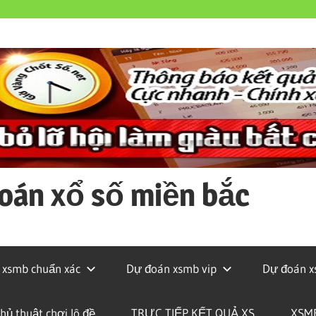
đoán xổ số miền bắc
 xsmb chuẩn xác
Dự đoán xsmb vip
Dự đoán x
hủ thuật chơi lô đề
TRỰC TIẾP KẾT QUẢ XS
XSM