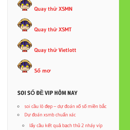
Quay thử XSMN
Quay thử XSMT
Quay thử Vietlott
Sổ mơ
SOI SỐ ĐỀ VIP HÔM NAY
soi cầu lô đẹp – dự đoán xổ số miền bắc
Dự đoán xsmb chuẩn xác
lấy cầu kết quả bạch thủ 2 nháy víp