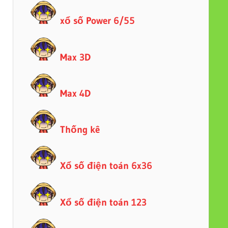
xổ số Power 6/55
Max 3D
Max 4D
Thống kê
Xổ số điện toán 6x36
Xổ số điện toán 123