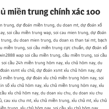
hủ miền trung chính xác 100
ền trung, dự đoán miền trung, du doan mt, dự đoán xổ
y, soi cầu miền trung wap, soi cau mien trung, dự đoán
trung, du doan mien trung, du doan xs than tai mt, bạch
u miền trung, soi cầu miền trung cực chuẩn, dự đoán xổ
 win2888 wap soi cầu miền trung, cầu miền trung, soi cầu
 soi cầu 24h miền trung hôm nay, xỉu chủ hôm nay, du
 đoán xsmt xỉu chủ, dự đoán xsmt xỉu chủ hôm nay, dự
ủ miền trung, dự đoán xỉu chủ miền trung hôm nay, soi
xin số xỉu chủ hôm nay, xỉu chủ miền trung hôm nay, xỉu
cầu xỉu chủ hôm nay, du doan xiu chu, du doan xiu chu
ủ, cau xiu chu mt, xỉu chủ miền trung, xỉu chủ mt, xỉu chủ
iền trung, xỉu chủ hôm nay, soi cầu xỉu chủ hôm nay,