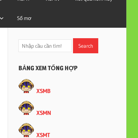
Sổ mơ
Search
BẢNG XEM TỔNG HỢP
XSMB
XSMN
XSMT