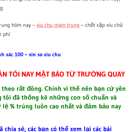
ng
 trung hôm nay –
xiu chu mien trung
– chốt cặp xíu chủ
n phí
h xác 100 – xin so xiu chu
ĂN TỐI NAY MẬT BÁO TỪ TRƯỜNG QUAY
theo rất đông. Chính vì thế nên bạn cứ yên
g tôi đã thống kê những con số chuẩn và
ỷ lệ % trúng luôn cao nhất và đảm bảo nay
chia sẻ, các bạn có thể xem lại các bài