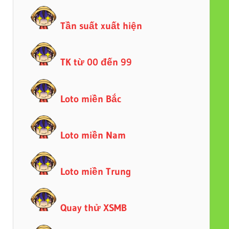
Tần suất xuất hiện
TK từ 00 đến 99
Loto miền Bắc
Loto miền Nam
Loto miền Trung
Quay thử XSMB