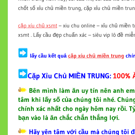
chốt số xỉu chủ miền trung, cặp xỉu chủ miền tru
cặp xíu chủ xsmt
– xiu chu online – xỉu chủ miền
xsmt . Lấy cầu đẹp chuẩn xác – siêu vip lô đề miễ
lấy cầu kết quả
cặp xíu chủ miền trung
chín
Cặp Xỉu Chủ MIỀN TRUNG:
100% 
Bên mình làm ăn uy tín nên anh em 
tâm khi lấy số của chúng tôi nhé. Chún
chính xác nhất cho ngày hôm nay rồi. T
bạn vào là ăn chắc chắn thắng lợi.
Hãy yên tâm với cầu mà chúng tôi đã 