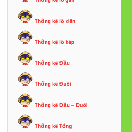
Thống kê lô xiên
Thống kê lô kép
Thống kê Đầu
Thống kê Đuôi
Thống kê Đầu – Đuôi
Thống kê Tổng