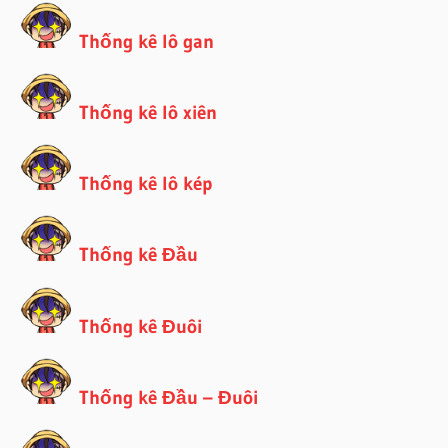
Thống kê lô gan
Thống kê lô xiên
Thống kê lô kép
Thống kê Đầu
Thống kê Đuôi
Thống kê Đầu – Đuôi