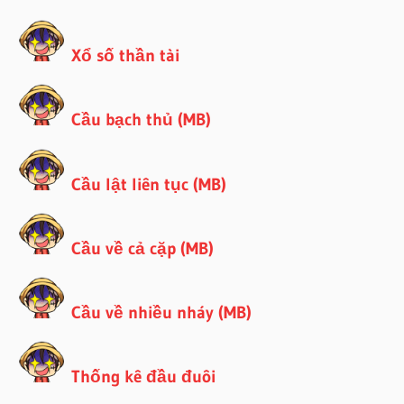
Xổ số thần tài
Cầu bạch thủ (MB)
Cầu lật liên tục (MB)
Cầu về cả cặp (MB)
Cầu về nhiều nháy (MB)
Thống kê đầu đuôi