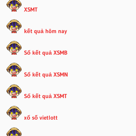
XSMT
kết quả hôm nay
Sổ kết quả XSMB
Sổ kết quả XSMN
Sổ kết quả XSMT
xổ số vietlott