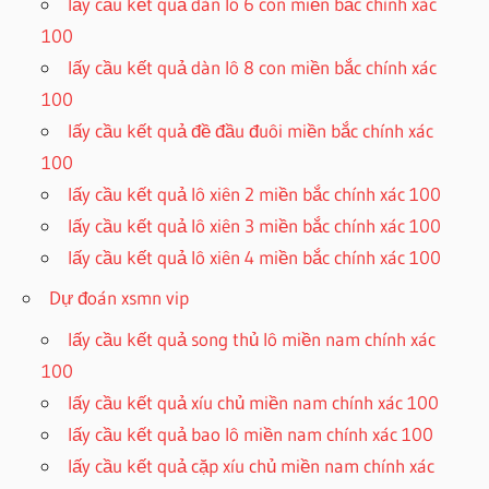
lấy cầu kết quả dàn lô 6 con miền bắc chính xác
100
lấy cầu kết quả dàn lô 8 con miền bắc chính xác
100
lấy cầu kết quả đề đầu đuôi miền bắc chính xác
100
lấy cầu kết quả lô xiên 2 miền bắc chính xác 100
lấy cầu kết quả lô xiên 3 miền bắc chính xác 100
lấy cầu kết quả lô xiên 4 miền bắc chính xác 100
Dự đoán xsmn vip
lấy cầu kết quả song thủ lô miền nam chính xác
100
lấy cầu kết quả xíu chủ miền nam chính xác 100
lấy cầu kết quả bao lô miền nam chính xác 100
lấy cầu kết quả cặp xíu chủ miền nam chính xác