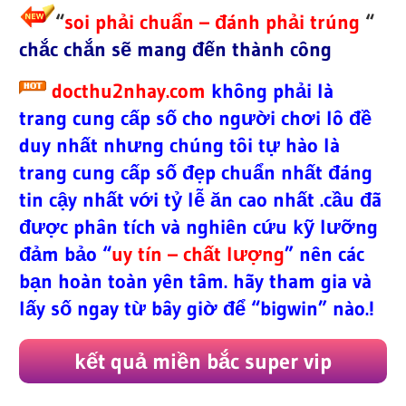
“
soi phải chuẩn – đánh phải trúng
“
chắc chắn sẽ mang đến thành công
docthu2nhay.com
không phải là
trang cung cấp số cho người chơi lô đề
duy nhất nhưng chúng tôi tự hào là
trang cung cấp số đẹp chuẩn nhất đáng
tin cậy nhất với tỷ lễ ăn cao nhất .cầu đã
được phân tích và nghiên cứu kỹ lưỡng
đảm bảo “
uy tín – chất lượng
” nên các
bạn hoàn toàn yên tâm. hãy tham gia và
lấy số ngay từ bây giờ để “bigwin” nào.!
kết quả miền bắc super vip