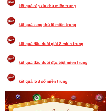
kết quả cặp xỉu chủ miền trung
kết quả song thủ lô miền trung
kết quả đầu đuôi giải 8 miền trung
kết quả đầu đuôi đặc biệt miền trung
kết quả lô 3 số miền trung