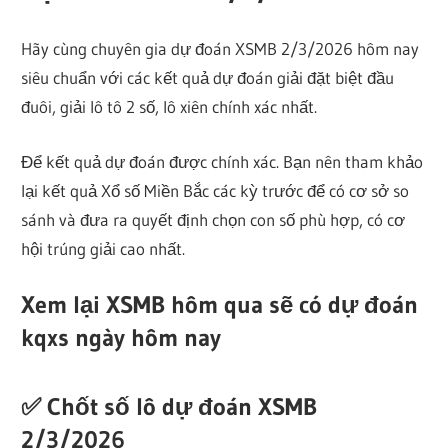
Hãy cùng chuyên gia dự đoán XSMB 2/3/2026 hôm nay
siêu chuẩn với các kết quả dự đoán giải đặt biệt đầu
đuôi, giải lô tô 2 số, lô xiên chính xác nhất.
Để kết quả dự đoán được chính xác. Bạn nên tham khảo
lại kết quả Xổ số Miền Bắc các kỳ trước để có cơ sở so
sánh và đưa ra quyết định chọn con số phù hợp, có cơ
hội trúng giải cao nhất.
Xem lại XSMB hôm qua sẽ có dự đoán
kqxs ngày hôm nay
✅ Chốt số lô dự đoán XSMB
2/3/2026