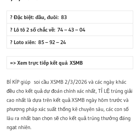
? Đặc biệt: đầu, đuôi:
83
? Lô tô 2 số chắc về:
74 – 43 – 04
? Loto xiên:
85 – 92 – 24
=> Xem trực tiếp kết quả XSMB
BÍ KÍP giúp soi cầu XSMB 2/3/2026 và các ngày khác
đều cho kết quả dự đoán chính xác nhất, TỈ LỆ trúng giải
cao nhất là dựa trên kết quả XSMB ngày hôm trước và
phương pháp xác suất thống kê chuyên sâu, các con số
lâu ra nhất bạn chọn sẽ cho kết quả trúng thưởng đáng
ngạt nhiên.