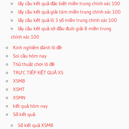
lấy cầu kết quả đặc biệt miền trung chính xác 100
lấy cầu kết quả giải tám miền trung chính xác 100
lấy cầu kết quả lô 3 số miền trung chính xác 100
lấy cầu kết quả sớ đầu đuôi giải 8 miền trung
chính xác 100
Kinh nghiệm đánh lô đề
Soi cầu hôm nay
Thủ thuật chơi lô đề
TRỰC TIẾP KẾT QUẢ XS
XSMB
XSMT
XSMN
kết quả hôm nay
Sổ kết quả
Sổ kết quả XSMB