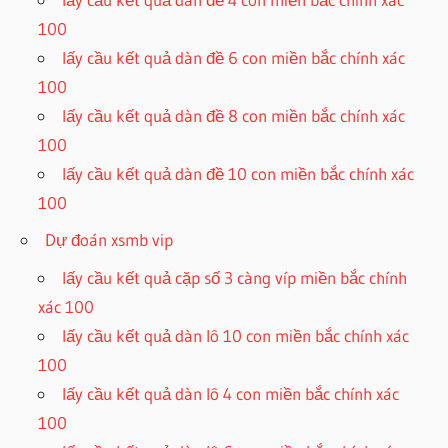
100
lấy cầu kết quả dàn đề 6 con miền bắc chính xác
100
lấy cầu kết quả dàn đề 8 con miền bắc chính xác
100
lấy cầu kết quả dàn đề 10 con miền bắc chính xác
100
Dự đoán xsmb vip
lấy cầu kết quả cặp số 3 càng víp miền bắc chính
xác 100
lấy cầu kết quả dàn lô 10 con miền bắc chính xác
100
lấy cầu kết quả dàn lô 4 con miền bắc chính xác
100