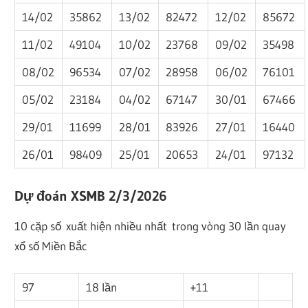
14/02
358
62
13/02
824
72
12/02
856
72
11/02
491
04
10/02
237
68
09/02
354
98
08/02
965
34
07/02
289
58
06/02
761
01
05/02
231
84
04/02
671
47
30/01
674
66
29/01
116
99
28/01
839
26
27/01
164
40
26/01
984
09
25/01
206
53
24/01
971
32
Dự đoán XSMB 2/3/2026
10 cặp số xuất hiện nhiều nhất trong vòng 30 lần quay
xổ số Miền Bắc
97
18 lần
+11