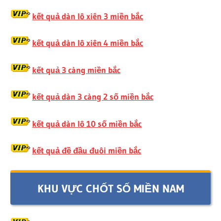
kết quả dàn lô xiên 3 miền bắc
kết quả dàn lô xiên 4 miền bắc
kết quả 3 càng miền bắc
kết quả dàn 3 càng 2 số miền bắc
kết quả dàn lô 10 số miền bắc
kết quả đề đầu đuôi miền bắc
KHU VỰC CHỐT SỐ MIỀN NAM