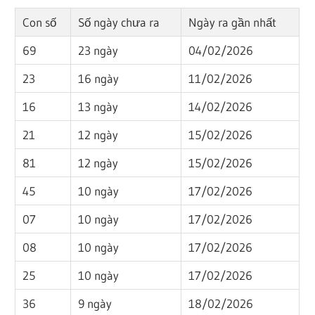
Con số
Số ngày chưa ra
Ngày ra gần nhất
69
23 ngày
04/02/2026
23
16 ngày
11/02/2026
16
13 ngày
14/02/2026
21
12 ngày
15/02/2026
81
12 ngày
15/02/2026
45
10 ngày
17/02/2026
07
10 ngày
17/02/2026
08
10 ngày
17/02/2026
25
10 ngày
17/02/2026
36
9 ngày
18/02/2026