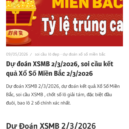
miền
bắc
09/05/2026
soi cầu lô đẹp - dự đoán xổ số miền bắc
Dự đoán XSMB 2/3/2026, soi cầu kết
quả Xổ Số Miền Bắc 2/3/2026
Dự đoán XSMB 2/3/2026, dự đoán kết quả Xổ Số Miền
Bắc, soi cầu XSMB , chốt số lô giải tám, đặc biệt đầu
đuôi, bao lô 2 số chính xác nhất.
Dự Đoán XSMB 2/3/2026