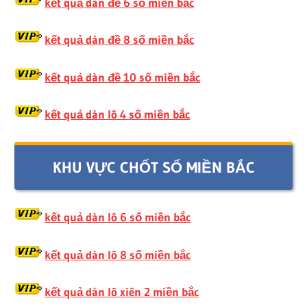
kết quả dàn đề 6 số miền bắc
kết quả dàn đề 8 số miền bắc
kết quả dàn đề 10 số miền bắc
kết quả dàn lô 4 số miền bắc
KHU VỰC CHỐT SỐ MIỀN BẮC
kết quả dàn lô 6 số miền bắc
kết quả dàn lô 8 số miền bắc
kết quả dàn lô xiên 2 miền bắc