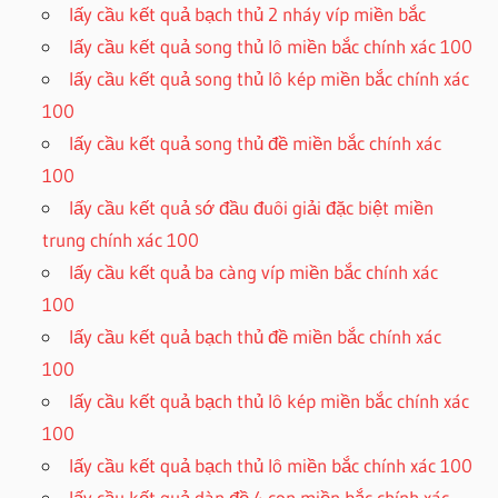
lấy cầu kết quả bạch thủ 2 nháy víp miền bắc
lấy cầu kết quả song thủ lô miền bắc chính xác 100
lấy cầu kết quả song thủ lô kép miền bắc chính xác
100
lấy cầu kết quả song thủ đề miền bắc chính xác
100
lấy cầu kết quả sớ đầu đuôi giải đặc biệt miền
trung chính xác 100
lấy cầu kết quả ba càng víp miền bắc chính xác
100
lấy cầu kết quả bạch thủ đề miền bắc chính xác
100
lấy cầu kết quả bạch thủ lô kép miền bắc chính xác
100
lấy cầu kết quả bạch thủ lô miền bắc chính xác 100
lấy cầu kết quả dàn đề 4 con miền bắc chính xác