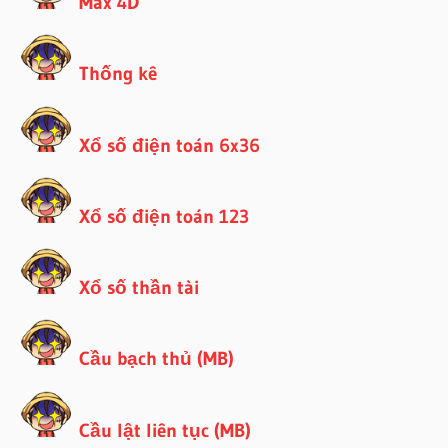
Max 4D
Thống kê
Xổ số điện toán 6x36
Xổ số điện toán 123
Xổ số thần tài
Cầu bạch thủ (MB)
Cầu lật liên tục (MB)