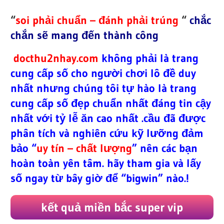
miền
“
soi phải chuẩn – đánh phải trúng
“
chắc
bắc
chắn sẽ mang đến thành công
docthu2nhay.com
không phải là trang
cung cấp số cho người chơi lô đề duy
nhất nhưng chúng tôi tự hào là trang
cung cấp số đẹp chuẩn nhất đáng tin cậy
nhất với tỷ lễ ăn cao nhất .cầu đã được
phân tích và nghiên cứu kỹ lưỡng đảm
bảo “
uy tín – chất lượng
” nên các bạn
hoàn toàn yên tâm. hãy tham gia và lấy
số ngay từ bây giờ để “bigwin” nào.!
kết quả miền bắc super vip