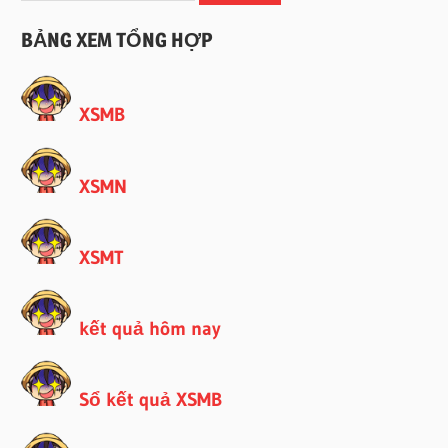
viết
BẢNG XEM TỔNG HỢP
XSMB
XSMN
XSMT
kết quả hôm nay
Sổ kết quả XSMB