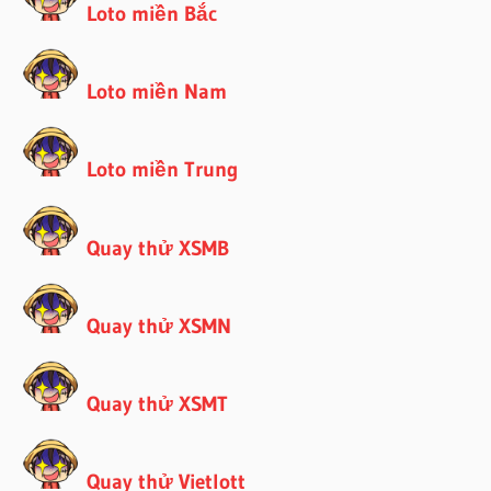
Loto miền Bắc
Loto miền Nam
Loto miền Trung
Quay thử XSMB
Quay thử XSMN
Quay thử XSMT
Quay thử Vietlott