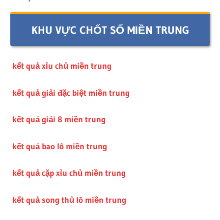
KHU VỰC CHỐT SỐ MIỀN TRUNG
kết quả xỉu chủ miền trung
kết quả giải đặc biệt miền trung
kết quả giải 8 miền trung
kết quả bao lô miền trung
kết quả cặp xỉu chủ miền trung
kết quả song thủ lô miền trung