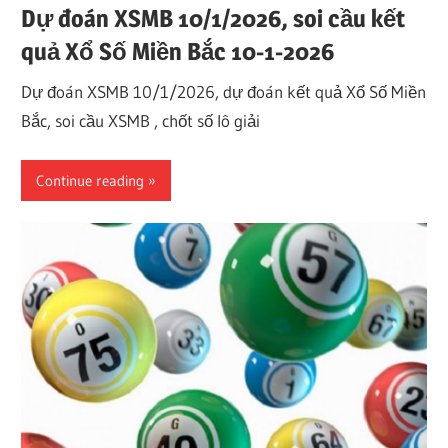
Dự đoán XSMB 10/1/2026, soi cầu kết
quả Xổ Số Miền Bắc 10-1-2026
Dự đoán XSMB 10/1/2026, dự đoán kết quả Xổ Số Miền
Bắc, soi cầu XSMB , chốt số lô giải
Continue reading