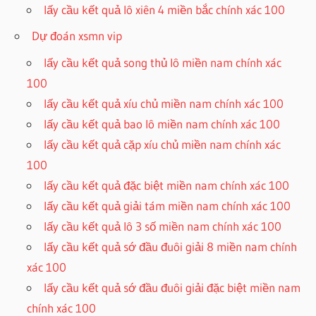
lấy cầu kết quả lô xiên 4 miền bắc chính xác 100
Dự đoán xsmn vip
lấy cầu kết quả song thủ lô miền nam chính xác
100
lấy cầu kết quả xíu chủ miền nam chính xác 100
lấy cầu kết quả bao lô miền nam chính xác 100
lấy cầu kết quả cặp xíu chủ miền nam chính xác
100
lấy cầu kết quả đặc biệt miền nam chính xác 100
lấy cầu kết quả giải tám miền nam chính xác 100
lấy cầu kết quả lô 3 số miền nam chính xác 100
lấy cầu kết quả sớ đầu đuôi giải 8 miền nam chính
xác 100
lấy cầu kết quả sớ đầu đuôi giải đặc biệt miền nam
chính xác 100