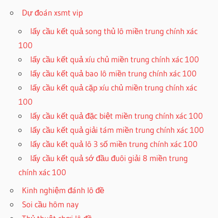
Dự đoán xsmt vip
lấy cầu kết quả song thủ lô miền trung chính xác
100
lấy cầu kết quả xíu chủ miền trung chính xác 100
lấy cầu kết quả bao lô miền trung chính xác 100
lấy cầu kết quả cặp xíu chủ miền trung chính xác
100
lấy cầu kết quả đặc biệt miền trung chính xác 100
lấy cầu kết quả giải tám miền trung chính xác 100
lấy cầu kết quả lô 3 số miền trung chính xác 100
lấy cầu kết quả sớ đầu đuôi giải 8 miền trung
chính xác 100
Kinh nghiệm đánh lô đề
Soi cầu hôm nay