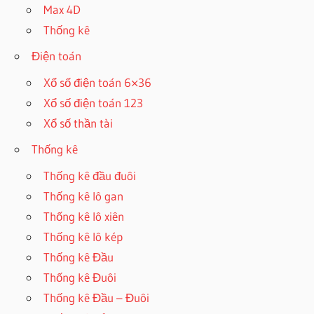
Max 4D
Thống kê
Điện toán
Xổ số điện toán 6×36
Xổ số điện toán 123
Xổ số thần tài
Thống kê
Thống kê đầu đuôi
Thống kê lô gan
Thống kê lô xiên
Thống kê lô kép
Thống kê Đầu
Thống kê Đuôi
Thống kê Đầu – Đuôi