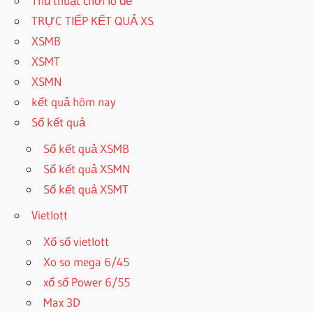
Thủ thuật chơi lô đề
TRỰC TIẾP KẾT QUẢ XS
XSMB
XSMT
XSMN
kết quả hôm nay
Sổ kết quả
Sổ kết quả XSMB
Sổ kết quả XSMN
Sổ kết quả XSMT
Vietlott
Xổ số vietlott
Xo so mega 6/45
xổ số Power 6/55
Max 3D