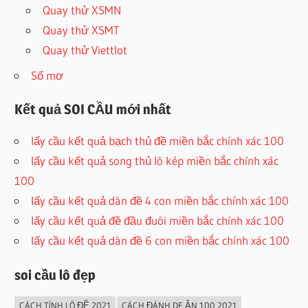
Quay thử XSMN
Quay thử XSMT
Quay thử Viettlot
Sổ mơ
Kết quả SOI CẦU mới nhất
lấy cầu kết quả bạch thủ đề miền bắc chính xác 100
lấy cầu kết quả song thủ lô kép miền bắc chính xác
100
lấy cầu kết quả dàn đề 4 con miền bắc chính xác 100
lấy cầu kết quả đề đầu đuôi miền bắc chính xác 100
lấy cầu kết quả dàn đề 6 con miền bắc chính xác 100
soi cầu lô đẹp
CÁCH TÍNH LÔ ĐỀ 2021
CÁCH ĐÁNH DE ĂN 100 2021